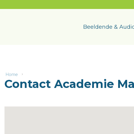
Naar
content
Academie
Maasmechelen
Beeldende & Audio
Home
Contact
Contact Academie M
Academie
Maasmechelen