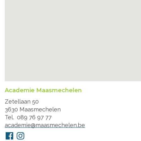
Academie Maasmechelen
Adres
Zetellaan 50
3630
Maasmechelen
Tel.
089 76 97 77
E-
academie@maasmechelen.be
mail
Volg
Facebook
Instagram