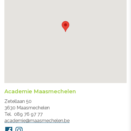
Academie Maasmechelen
Adres
Zetellaan 50
3630
Maasmechelen
Tel.
089 76 97 77
E-
academie@maasmechelen.be
mail
Volg
Facebook
Instagram