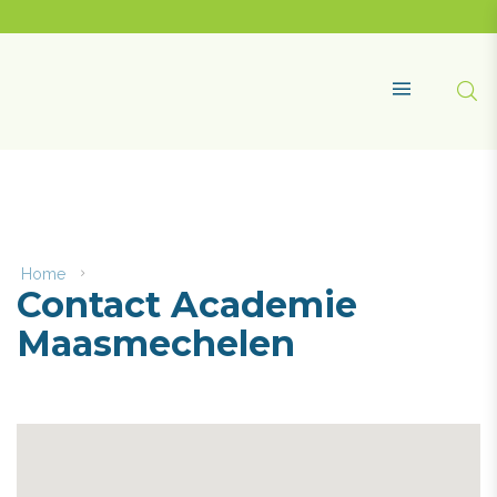
Naar
content
Academie
Maasmechelen
Zoe
MENU
Home
Contact
Contact Academie
Academie
Maasmechelen
Maasmechelen