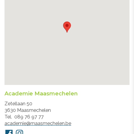
Academie Maasmechelen
Adres
Zetellaan 50
3630
Maasmechelen
Tel.
089 76 97 77
E-
academie@maasmechelen.be
mail
Volg
Facebook
Instagram