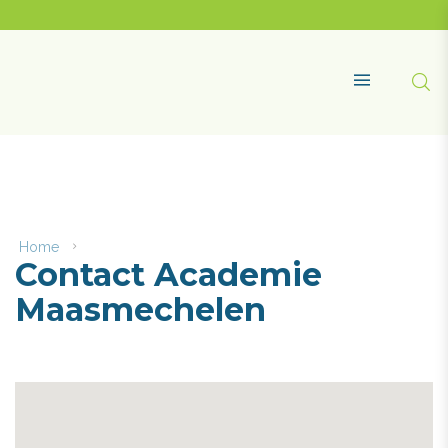
Naar
content
Academie
Maasmechelen
Zoe
MENU
Home
Contact
Contact Academie
Academie
Maasmechelen
Maasmechelen