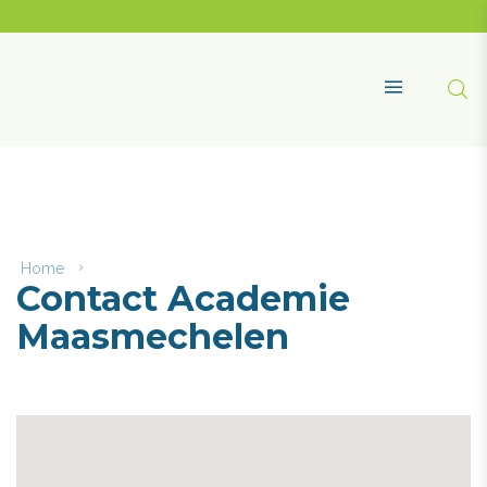
Naar
content
Academie
Maasmechelen
Zoe
MENU
Home
Contact
Contact Academie
Academie
Maasmechelen
Maasmechelen