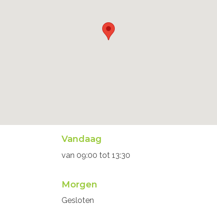
Openingsuren
Vandaag
secretariaat
van
09:00
tot
13:30
Morgen
Gesloten