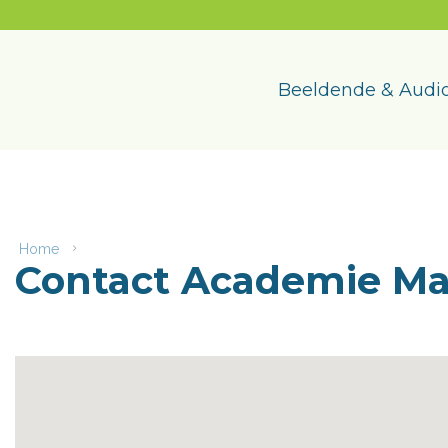
Naar
content
Academie
Maasmechelen
Beeldende & Audio
Home
Contact
Contact Academie M
Academie
Maasmechelen