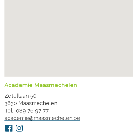
Academie Maasmechelen
Adres
Zetellaan 50
3630
Maasmechelen
Tel.
089 76 97 77
E-
academie@maasmechelen.be
mail
Volg
Facebook
Instagram