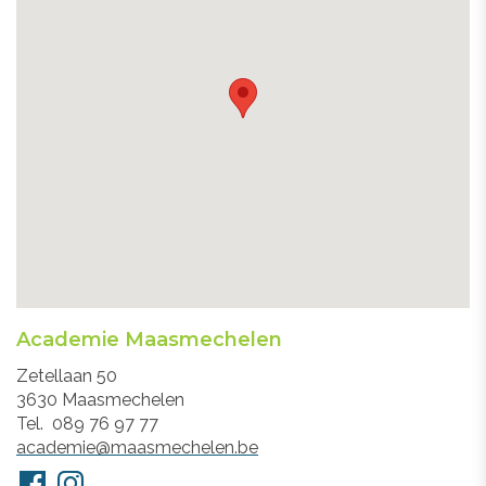
Academie Maasmechelen
Adres
Zetellaan 50
3630
Maasmechelen
Tel.
089 76 97 77
E-
academie@maasmechelen.be
mail
Volg
Facebook
Instagram