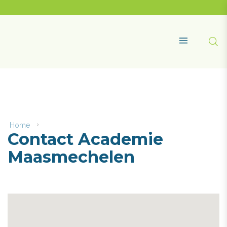
Naar
content
Academie
Maasmechelen
Zoe
MENU
Home
Contact
Contact Academie
Academie
Maasmechelen
Maasmechelen