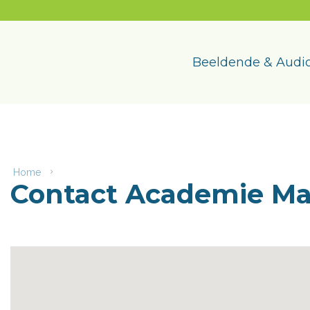
Naar
content
Academie
Maasmechelen
Beeldende & Audio
Home
Contact
Contact Academie M
Academie
Maasmechelen