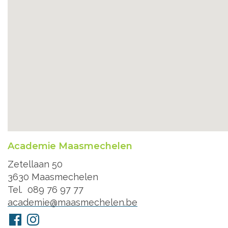
Academie Maasmechelen
Adres
Zetellaan 50
3630
Maasmechelen
Tel.
089 76 97 77
E-
academie@maasmechelen.be
mail
Volg
Facebook
Instagram