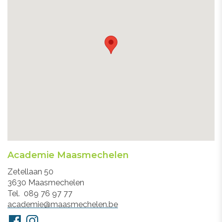
Academie Maasmechelen
Adres
Zetellaan 50
3630
Maasmechelen
Tel.
089 76 97 77
E-
academie@maasmechelen.be
mail
Volg
Facebook
Instagram