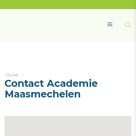
Naar
content
Academie
Maasmechelen
Zoe
MENU
Home
Contact
Contact Academie
Academie
Maasmechelen
Maasmechelen