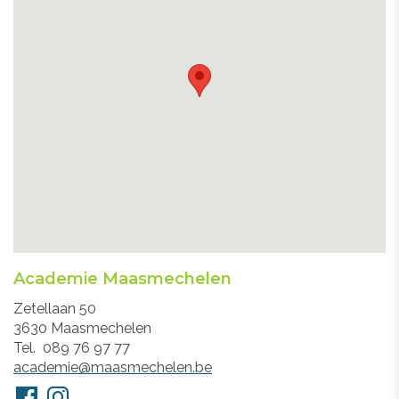
Academie Maasmechelen
Adres
Zetellaan 50
3630
Maasmechelen
Tel.
089 76 97 77
E-
academie@maasmechelen.be
mail
Volg
Facebook
Instagram