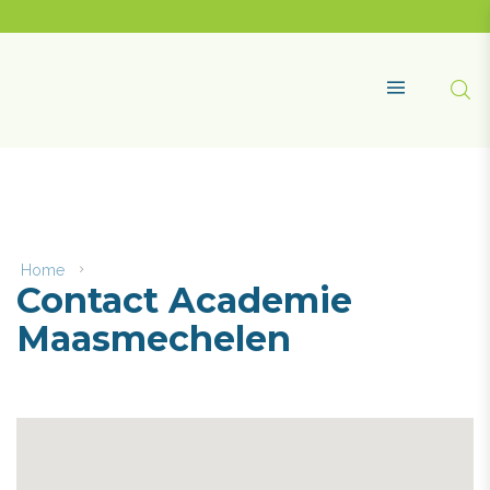
Naar
content
Academie
Maasmechelen
Zoe
MENU
Home
Contact
Contact Academie
Academie
Maasmechelen
Maasmechelen