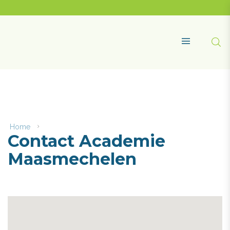
Naar
content
Academie
Maasmechelen
Zoe
MENU
Home
Contact
Contact Academie
Academie
Maasmechelen
Maasmechelen