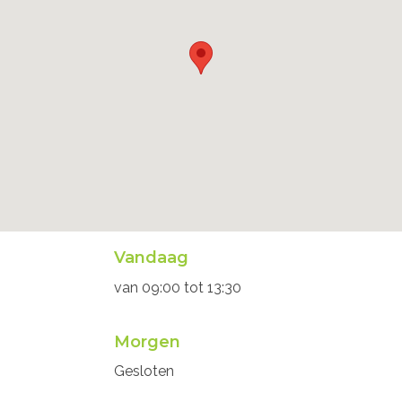
Openingsuren
Vandaag
secretariaat
van
09:00
tot
13:30
Morgen
Gesloten