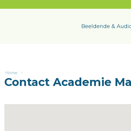
Naar
content
Academie
Maasmechelen
Beeldende & Audio
Home
Contact
Contact Academie M
Academie
Maasmechelen