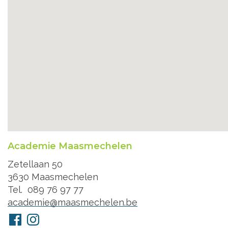
Academie Maasmechelen
Adres
Zetellaan 50
3630
Maasmechelen
Tel.
089 76 97 77
E-
academie@maasmechelen.be
mail
Volg
Facebook
Instagram