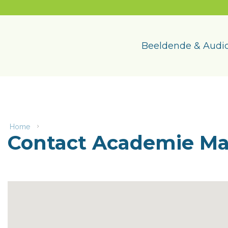
Naar
content
Academie
Maasmechelen
Beeldende & Audio
Home
Contact
Contact Academie M
Academie
Maasmechelen