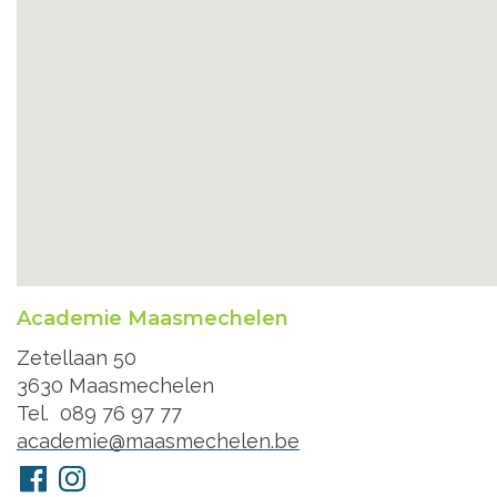
Academie Maasmechelen
Adres
Zetellaan 50
3630
Maasmechelen
Tel.
089 76 97 77
E-
academie@maasmechelen.be
mail
Volg
Facebook
Instagram