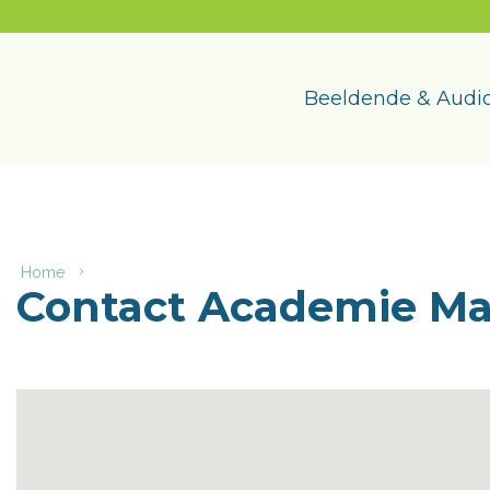
Naar
content
Academie
Maasmechelen
Beeldende & Audio
Home
Contact
Contact Academie M
Academie
Maasmechelen