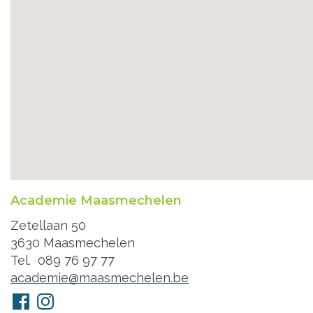
Academie Maasmechelen
Adres
Zetellaan 50
3630
Maasmechelen
Tel.
089 76 97 77
E-
academie@maasmechelen.be
mail
Volg
Facebook
Instagram