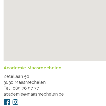
Academie Maasmechelen
Adres
Zetellaan 50
3630
Maasmechelen
Tel.
089 76 97 77
E-
academie@maasmechelen.be
mail
Volg
Facebook
Instagram