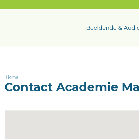
Naar
content
Academie
Maasmechelen
Beeldende & Audio
Home
Contact
Contact Academie M
Academie
Maasmechelen