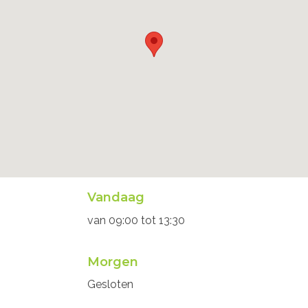
Openingsuren
Vandaag
secretariaat
van
09:00
tot
13:30
Morgen
Gesloten