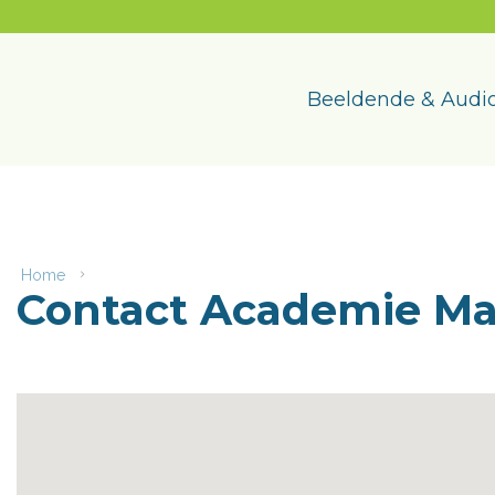
Naar
content
Academie
Maasmechelen
Beeldende & Audio
Home
Contact
Contact Academie M
Academie
Maasmechelen