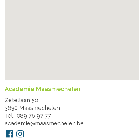
Academie Maasmechelen
Adres
Zetellaan 50
3630
Maasmechelen
Tel.
089 76 97 77
E-
academie@maasmechelen.be
mail
Volg
Facebook
Instagram