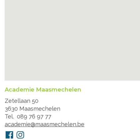
Academie Maasmechelen
Adres
Zetellaan 50
3630
Maasmechelen
Tel.
089 76 97 77
E-
academie@maasmechelen.be
mail
Volg
Facebook
Instagram