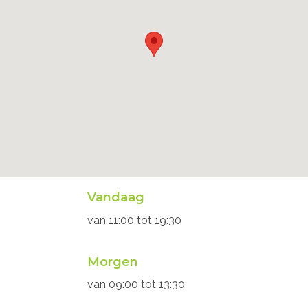
Openingsuren
Vandaag
secretariaat
van
11:00
tot
19:30
Morgen
van
09:00
tot
13:30