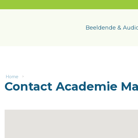
Naar
content
Academie
Maasmechelen
Beeldende & Audio
Home
Contact
Contact Academie M
Academie
Maasmechelen