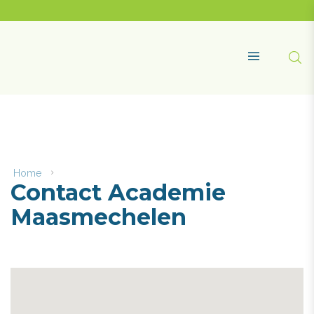
Naar
content
Academie
Maasmechelen
Zoe
MENU
Home
Contact
Contact Academie
Academie
Maasmechelen
Maasmechelen