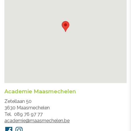
Academie Maasmechelen
Adres
Zetellaan 50
3630
Maasmechelen
Tel.
089 76 97 77
E-
academie@maasmechelen.be
mail
Volg
Facebook
Instagram