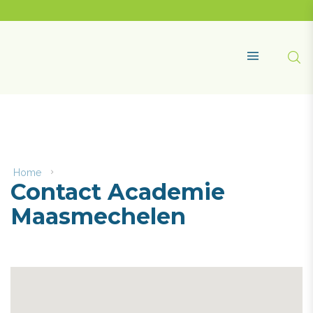
Naar
content
Academie
Maasmechelen
Zoe
MENU
Home
Contact
Contact Academie
Academie
Maasmechelen
Maasmechelen