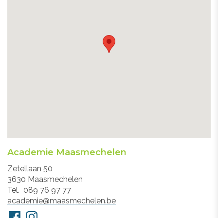
Academie Maasmechelen
Adres
Zetellaan 50
3630
Maasmechelen
Tel.
089 76 97 77
E-
academie@maasmechelen.be
mail
Volg
Facebook
Instagram