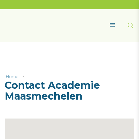
Naar
content
Academie
Maasmechelen
Zoe
MENU
Home
Contact
Contact Academie
Academie
Maasmechelen
Maasmechelen