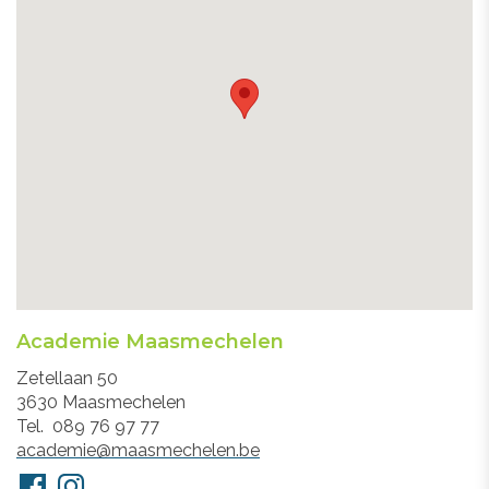
Academie Maasmechelen
Adres
Zetellaan 50
3630
Maasmechelen
Tel.
089 76 97 77
E-
academie@maasmechelen.be
mail
Volg
Facebook
Instagram