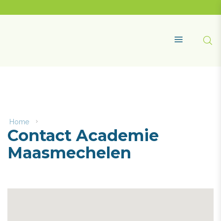
Naar
content
Academie
Maasmechelen
Zoe
MENU
Home
Contact
Contact Academie
Academie
Maasmechelen
Maasmechelen