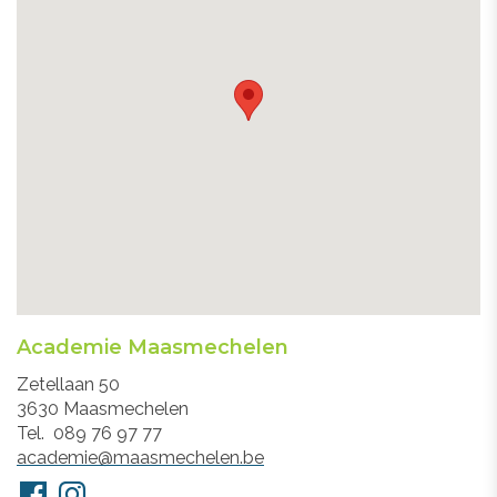
Academie Maasmechelen
Adres
Zetellaan 50
3630
Maasmechelen
Tel.
089 76 97 77
E-
academie@maasmechelen.be
mail
Volg
Facebook
Instagram