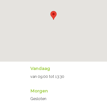
Openingsuren
Vandaag
secretariaat
van
09:00
tot
13:30
Morgen
Gesloten