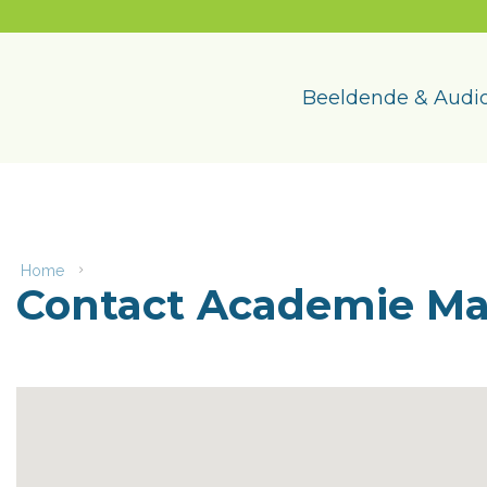
Naar
content
Academie
Maasmechelen
Beeldende & Audio
Home
Contact
Contact Academie M
Academie
Maasmechelen