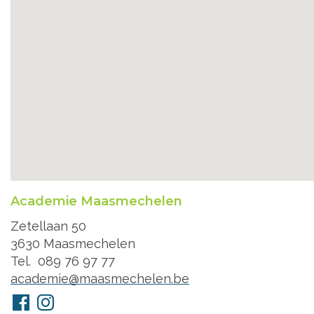
Academie Maasmechelen
Adres
Zetellaan 50
3630
Maasmechelen
Tel.
089 76 97 77
E-
academie@maasmechelen.be
mail
Volg
Facebook
Instagram