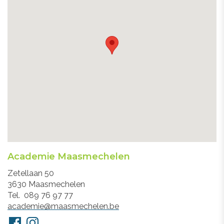
Academie Maasmechelen
Adres
Zetellaan 50
3630
Maasmechelen
Tel.
089 76 97 77
E-
academie@maasmechelen.be
mail
Volg
Facebook
Instagram