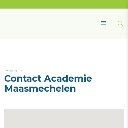
Naar
content
Academie
Maasmechelen
Zoe
MENU
Home
Contact
Contact Academie
Academie
Maasmechelen
Maasmechelen