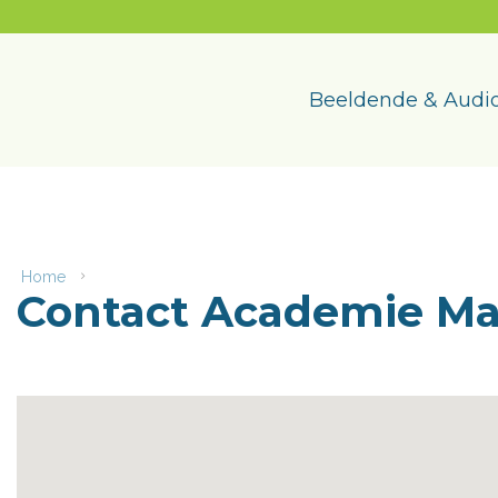
Naar
content
Academie
Maasmechelen
Beeldende & Audio
Home
Contact
Contact Academie M
Academie
Maasmechelen