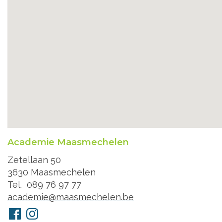
Academie Maasmechelen
Adres
Zetellaan 50
3630
Maasmechelen
Tel.
089 76 97 77
E-
academie@maasmechelen.be
mail
Volg
Facebook
Instagram