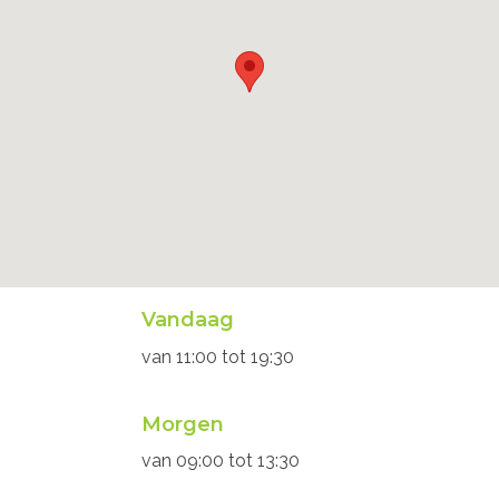
Openingsuren
Vandaag
secretariaat
van
11:00
tot
19:30
Morgen
van
09:00
tot
13:30