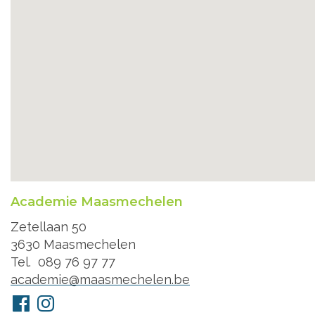
Academie Maasmechelen
Adres
Zetellaan 50
3630
Maasmechelen
Tel.
089 76 97 77
E-
academie@maasmechelen.be
mail
Volg
Facebook
Instagram