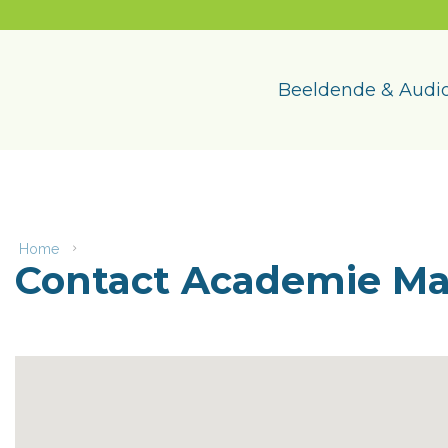
Naar
content
Academie
Maasmechelen
Beeldende & Audio
Home
Contact
Contact Academie M
Academie
Maasmechelen