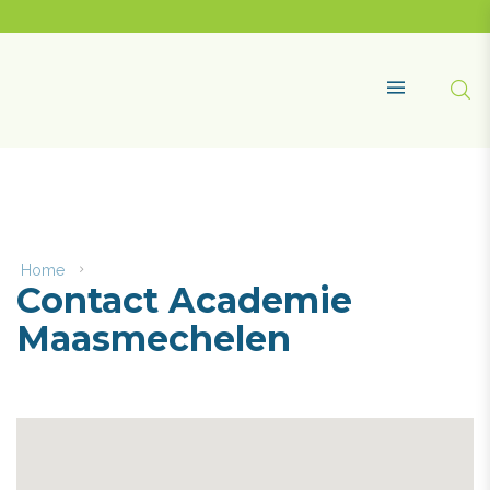
Naar
content
Academie
Maasmechelen
Zoe
MENU
Home
Contact
Contact Academie
Academie
Maasmechelen
Maasmechelen