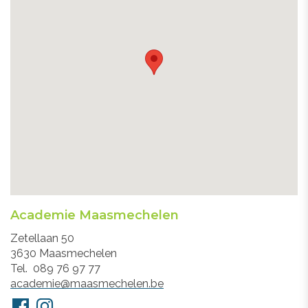
Academie Maasmechelen
Adres
Zetellaan 50
3630
Maasmechelen
Tel.
089 76 97 77
E-
academie@maasmechelen.be
mail
Volg
Facebook
Instagram