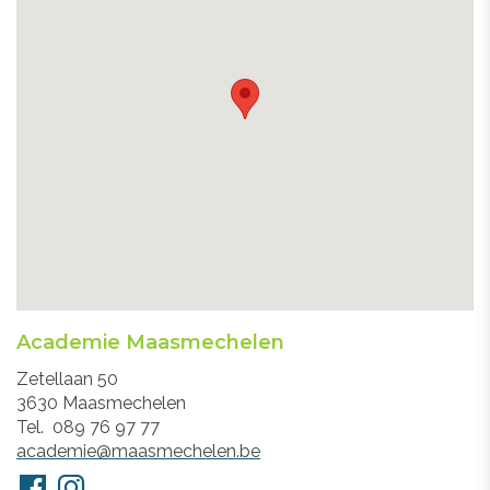
Academie Maasmechelen
Adres
Zetellaan 50
3630
Maasmechelen
Tel.
089 76 97 77
E-
academie@maasmechelen.be
mail
Volg
Facebook
Instagram