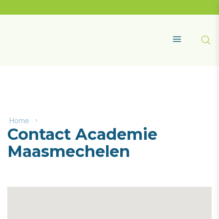
Naar
content
Academie
Maasmechelen
Zoe
MENU
Home
Contact
Contact Academie
Academie
Maasmechelen
Maasmechelen