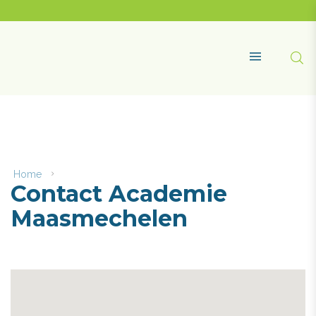
Naar
content
Academie
Maasmechelen
Zoe
MENU
Home
Contact
Contact Academie
Academie
Maasmechelen
Maasmechelen