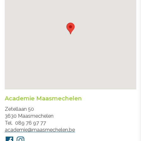
Academie Maasmechelen
Adres
Zetellaan 50
3630
Maasmechelen
Tel.
089 76 97 77
E-
academie@maasmechelen.be
mail
Volg
Facebook
Instagram