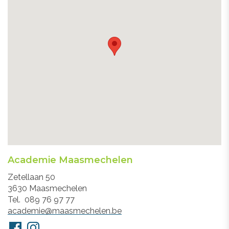
Academie Maasmechelen
Adres
Zetellaan 50
3630
Maasmechelen
Tel.
089 76 97 77
E-
academie@maasmechelen.be
mail
Volg
Facebook
Instagram