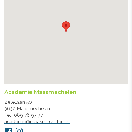
Academie Maasmechelen
Adres
Zetellaan 50
3630
Maasmechelen
Tel.
089 76 97 77
E-
academie@maasmechelen.be
mail
Volg
Facebook
Instagram