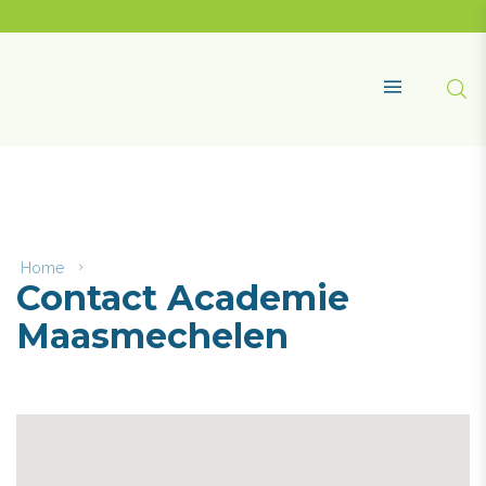
Naar
content
Academie
Maasmechelen
Zoe
MENU
Home
Contact
Contact Academie
Academie
Maasmechelen
Maasmechelen