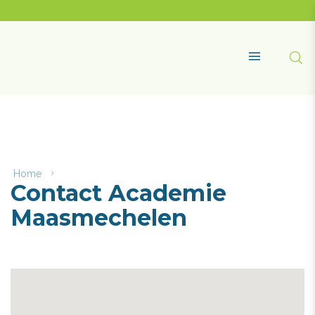
Naar
content
Academie
Maasmechelen
Zoe
MENU
Home
Contact
Contact Academie
Academie
Maasmechelen
Maasmechelen