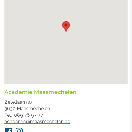
Academie Maasmechelen
Adres
Zetellaan 50
3630
Maasmechelen
Tel.
089 76 97 77
E-
academie@maasmechelen.be
mail
Volg
Facebook
Instagram