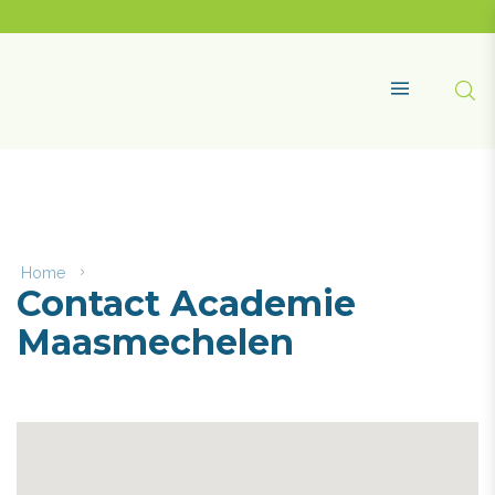
Naar
content
Academie
Maasmechelen
Zoe
MENU
Home
Contact
Contact Academie
Academie
Maasmechelen
Maasmechelen