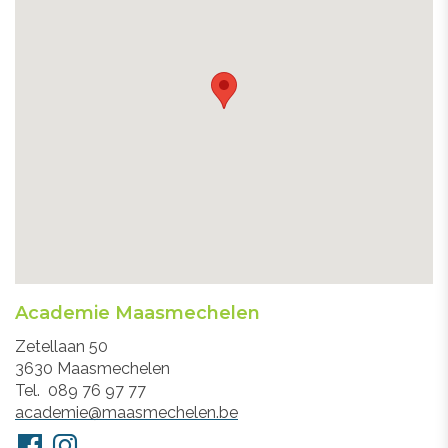
Academie Maasmechelen
Adres
Zetellaan 50
3630
Maasmechelen
Tel.
089 76 97 77
E-
academie@maasmechelen.be
mail
Volg
Facebook
Instagram