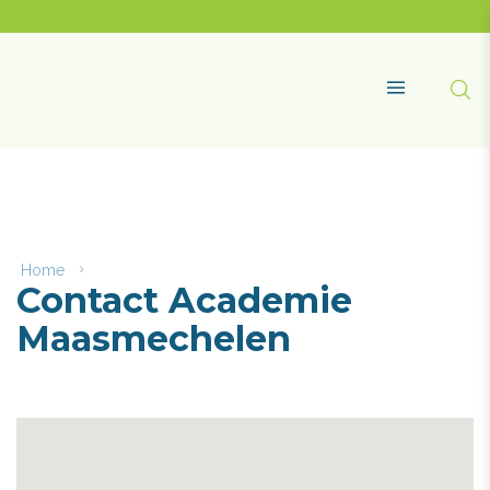
Naar
content
Academie
Maasmechelen
Zoe
MENU
Home
Contact
Contact Academie
Academie
Maasmechelen
Maasmechelen