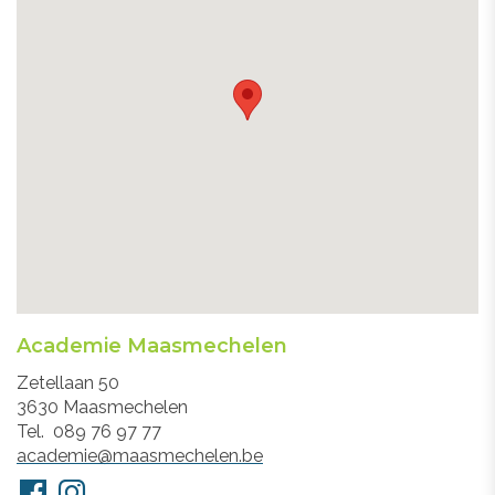
Academie Maasmechelen
Adres
Zetellaan 50
3630
Maasmechelen
Tel.
089 76 97 77
E-
academie@maasmechelen.be
mail
Volg
Facebook
Instagram