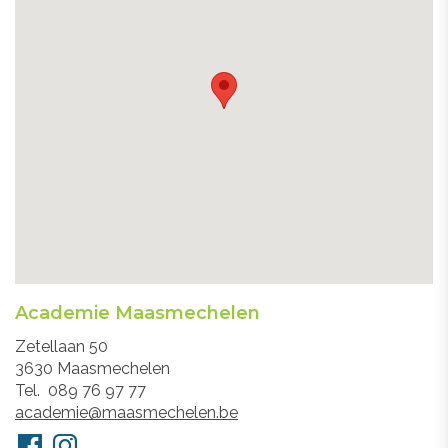
Academie Maasmechelen
Adres
Zetellaan 50
3630
Maasmechelen
Tel.
089 76 97 77
E-
academie@maasmechelen.be
mail
Volg
Facebook
Instagram