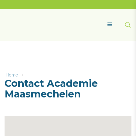
Naar
content
Academie
Maasmechelen
Zoe
MENU
Home
Contact
Contact Academie
Academie
Maasmechelen
Maasmechelen