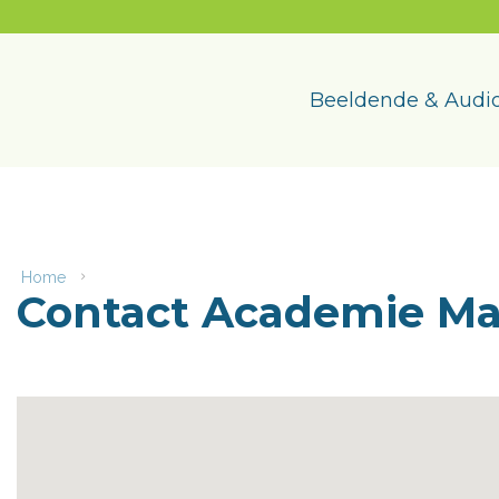
Naar
content
Academie
Maasmechelen
Beeldende & Audio
Home
Contact
Contact Academie M
Academie
Maasmechelen