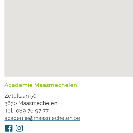
Academie Maasmechelen
Adres
Zetellaan 50
3630
Maasmechelen
Tel.
089 76 97 77
E-
academie@maasmechelen.be
mail
Volg
Facebook
Instagram