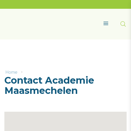
Naar
content
Academie
Maasmechelen
Zoe
MENU
Home
Contact
Contact Academie
Academie
Maasmechelen
Maasmechelen