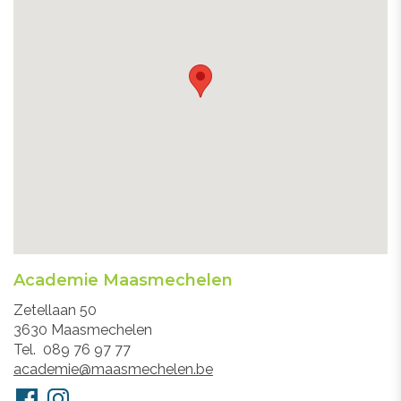
Academie Maasmechelen
Adres
Zetellaan 50
3630
Maasmechelen
Tel.
089 76 97 77
E-
academie@maasmechelen.be
mail
Volg
Facebook
Instagram