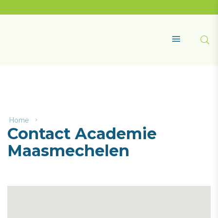
Naar
content
Academie
Maasmechelen
Zoe
MENU
Home
Contact
Contact Academie
Academie
Maasmechelen
Maasmechelen