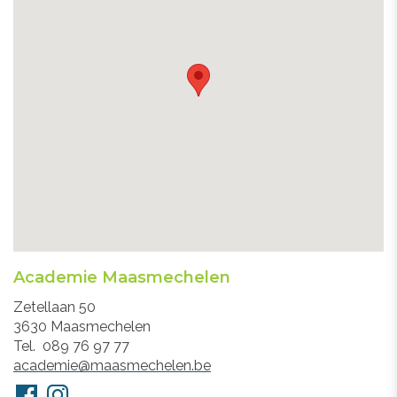
Academie Maasmechelen
Adres
Zetellaan 50
3630
Maasmechelen
Tel.
089 76 97 77
E-
academie@maasmechelen.be
mail
Volg
Facebook
Instagram