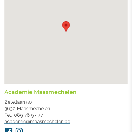
Academie Maasmechelen
Adres
Zetellaan 50
3630
Maasmechelen
Tel.
089 76 97 77
E-
academie@maasmechelen.be
mail
Volg
Facebook
Instagram