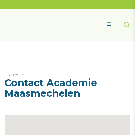
Naar
content
Academie
Maasmechelen
Zoe
MENU
Home
Contact
Contact Academie
Academie
Maasmechelen
Maasmechelen