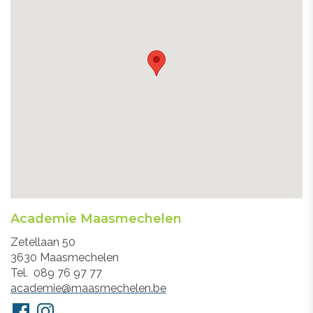
Academie Maasmechelen
Adres
Zetellaan 50
3630
Maasmechelen
Tel.
089 76 97 77
E-
academie@maasmechelen.be
mail
Volg
Facebook
Instagram