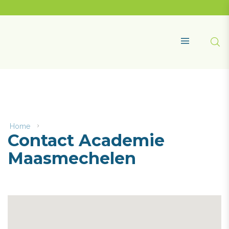
Naar
content
Academie
Maasmechelen
Zoe
MENU
Home
Contact
Contact Academie
Academie
Maasmechelen
Maasmechelen