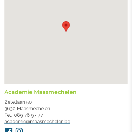
Academie Maasmechelen
Adres
Zetellaan 50
3630
Maasmechelen
Tel.
089 76 97 77
E-
academie@maasmechelen.be
mail
Volg
Facebook
Instagram