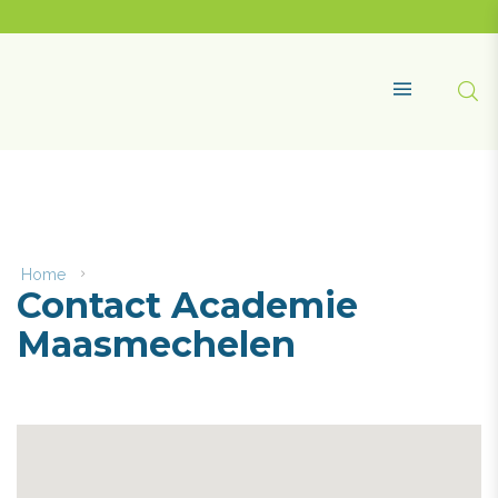
Naar
content
Academie
Maasmechelen
Zoe
MENU
Home
Contact
Contact Academie
Academie
Maasmechelen
Maasmechelen