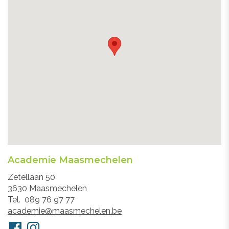
Academie Maasmechelen
Adres
Zetellaan 50
3630
Maasmechelen
Tel.
089 76 97 77
E-
academie@maasmechelen.be
mail
Volg
Facebook
Instagram