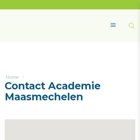
Naar
content
Academie
Maasmechelen
Zoe
MENU
Home
Contact
Contact Academie
Academie
Maasmechelen
Maasmechelen