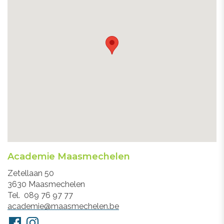
Academie Maasmechelen
Adres
Zetellaan 50
3630
Maasmechelen
Tel.
089 76 97 77
E-
academie@maasmechelen.be
mail
Volg
Facebook
Instagram