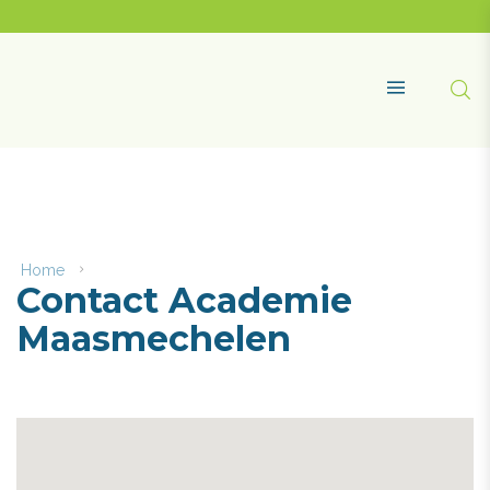
Naar
content
Academie
Maasmechelen
Zoe
MENU
Home
Contact
Contact Academie
Academie
Maasmechelen
Maasmechelen