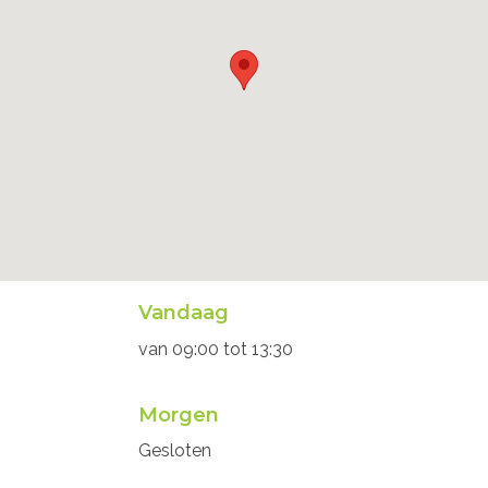
Openingsuren
Vandaag
secretariaat
van
09:00
tot
13:30
Morgen
Gesloten