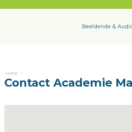
Naar
content
Academie
Maasmechelen
Beeldende & Audio
Home
Contact
Contact Academie M
Academie
Maasmechelen