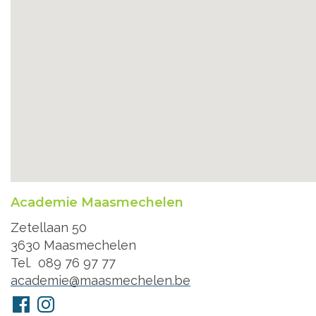
Academie Maasmechelen
Adres
Zetellaan 50
3630
Maasmechelen
Tel.
089 76 97 77
E-
academie@maasmechelen.be
mail
Volg
Facebook
Instagram