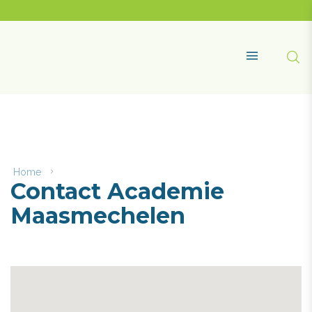
Naar
content
Academie
Maasmechelen
Zoe
MENU
Home
Contact
Contact Academie
Academie
Maasmechelen
Maasmechelen