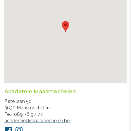
Academie Maasmechelen
Adres
Zetellaan 50
3630
Maasmechelen
Tel.
089 76 97 77
E-
academie@maasmechelen.be
mail
Volg
Facebook
Instagram