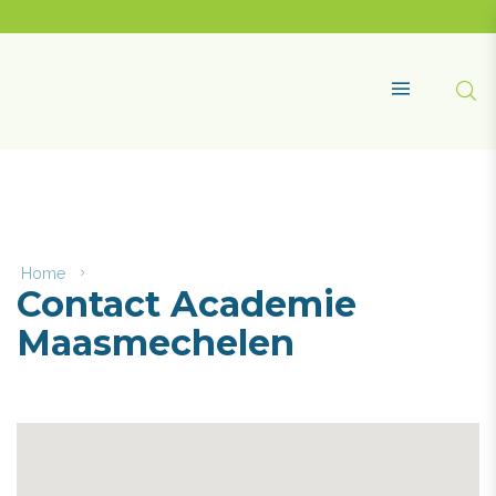
Naar
content
Academie
Maasmechelen
Zoe
MENU
Home
Contact
Contact Academie
Academie
Maasmechelen
Maasmechelen