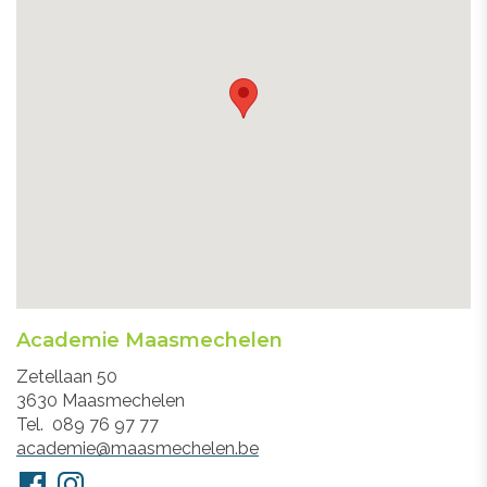
Academie Maasmechelen
Adres
Zetellaan 50
3630
Maasmechelen
Tel.
089 76 97 77
E-
academie@maasmechelen.be
mail
Volg
Facebook
Instagram