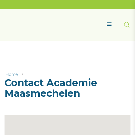
Naar
content
Academie
Maasmechelen
Zoe
MENU
Home
Contact
Contact Academie
Academie
Maasmechelen
Maasmechelen