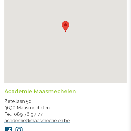
Academie Maasmechelen
Adres
Zetellaan 50
3630
Maasmechelen
Tel.
089 76 97 77
E-
academie@maasmechelen.be
mail
Volg
Facebook
Instagram