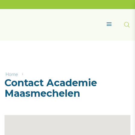
Naar
content
Academie
Maasmechelen
Zoe
MENU
Home
Contact
Contact Academie
Academie
Maasmechelen
Maasmechelen