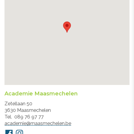
Academie Maasmechelen
Adres
Zetellaan 50
3630
Maasmechelen
Tel.
089 76 97 77
E-
academie@maasmechelen.be
mail
Volg
Facebook
Instagram