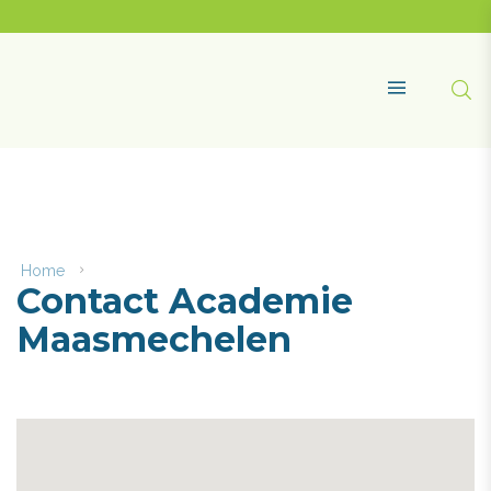
Naar
content
Academie
Maasmechelen
Zoe
MENU
Home
Contact
Contact Academie
Academie
Maasmechelen
Maasmechelen