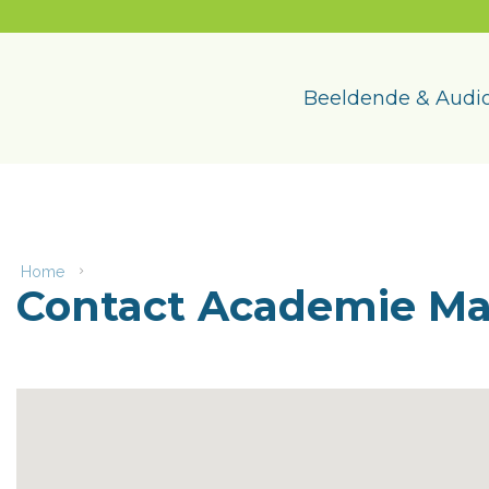
Naar
content
Academie
Maasmechelen
Beeldende & Audio
Home
Contact
Contact Academie M
Academie
Maasmechelen