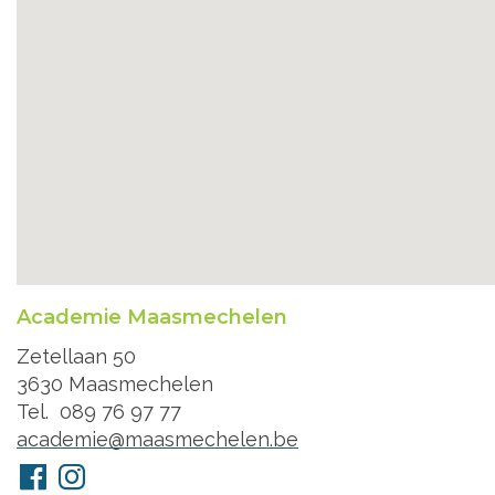
Academie Maasmechelen
Adres
Zetellaan 50
3630
Maasmechelen
Tel.
089 76 97 77
E-
academie@maasmechelen.be
mail
Volg
Facebook
Instagram