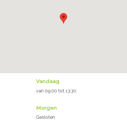
Openingsuren
Vandaag
secretariaat
van
09:00
tot
13:30
Morgen
Gesloten