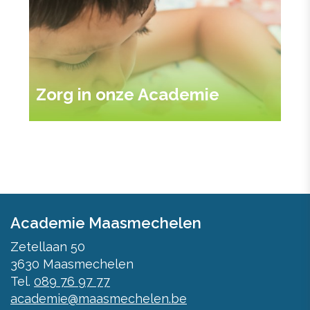
Zorg in onze Academie
#visitMaasmechelen
Academie Maasmechelen
Volg ons op instagram
Zetellaan 50
3630
Maasmechelen
Tel.
089 76 97 77
academie@maasmechelen.be