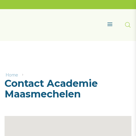
Naar
content
Academie
Maasmechelen
Zoe
MENU
Home
Contact
Contact Academie
Academie
Maasmechelen
Maasmechelen