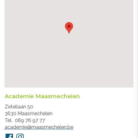
Academie Maasmechelen
Adres
Zetellaan 50
3630
Maasmechelen
Tel.
089 76 97 77
E-
academie@maasmechelen.be
mail
Volg
Facebook
Instagram